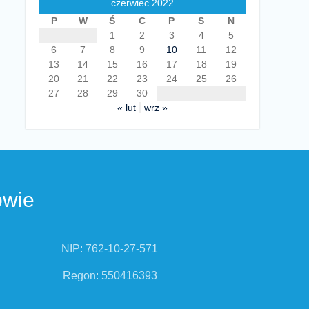
czerwiec 2022
P
W
Ś
C
P
S
N
1
2
3
4
5
6
7
8
9
10
11
12
13
14
15
16
17
18
19
20
21
22
23
24
25
26
27
28
29
30
« lut
wrz »
owie
NIP: 762-10-27-571
Regon: 550416393