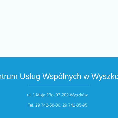
trum Usług Wspólnych w Wyszk
ul. 1 Maja 23a, 07-202 Wyszków
Tel. 29 742-58-30, 29 742-35-95