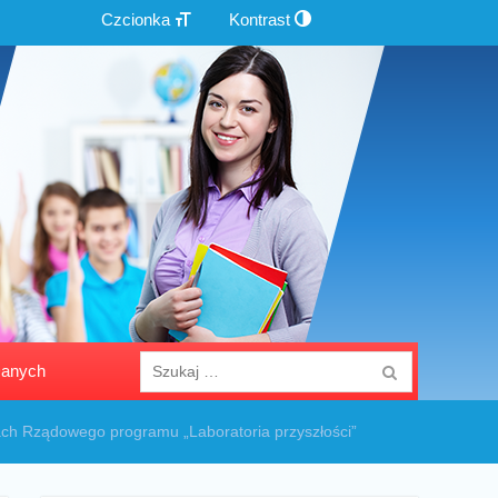
Czcionka
Kontrast
Szukaj
Danych
dla:
ch Rządowego programu „Laboratoria przyszłości”