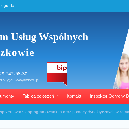
nego do
iny
obiadów
 dla
m Usług Wspólnych
st
zkowie
29 742-58-30
cuw@cuw-wyszkow.pl
umenty
Tablica ogłoszeń
Kontakt
Inspektor Ochrony 
 sprzętu wraz z oprogramowaniem oraz pomocy dydaktycznych w rama